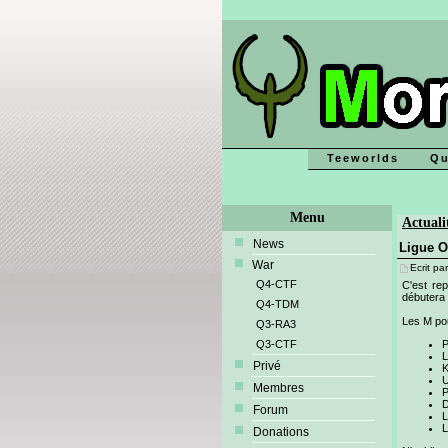
Teeworlds
Qu
Menu
Actuali
News
Ligue O
War
Ecrit par
Q4-CTF
C'est re
débutera l
Q4-TDM
Les M pou
Q3-RA3
Q3-CTF
P
L
Privé
K
U
Membres
P
D
Forum
L
L
Donations