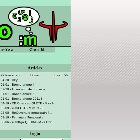
n-You
Clan M.
Articles
<< Précédent
Home
Suivant >>
04-28 - Hey
01-01 - Bonne année !
02-28 - Adieu nom de domaine
01-01 - Bonne année !
01-01 - Bonne année 2011 !
04-19 - CB Opencup QLCTF - M vs H...
02-09 - kuh3 CTF - M vs 1120
02-05 - RéOuverture (temporaire?...
08-19 - Fermeture Temporaire.
08-06 - kuh3liga QLTDM - M vs Own...
Login