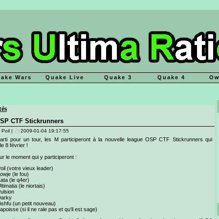
ake Wars
Quake Live
Quake 3
Quake 4
Ow
tés
SP CTF Stickrunners
 Poil |
2009-01-04 19:17:55
parti pour un tour, les M participeront à la nouvelle league OSP CTF Stickrunners qui
e 8 février !
r le moment qui y participeront :
oil (votre vieux leader)
owje (le fou)
ata (le q4er)
ltimatia (le niortais)
ulsion
arky
ishfu (un petit nouveau)
apoisse (si il ne rale pas et qu'il est sage)