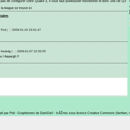
 pas de configurer votre Quake 3, il vous faut punkbuster fonctionnel et donc une clé Q3
 la league se trouve ici
aires
 Poil |
2009-01-10 23:01:47
 fredelig |
2009-01-07 22:50:55
ou ! Aaaargh !!
pé par Poil - Graphismes de DarkDaV - IcÃŽnes sous licence Creative Commons (famfam, nu