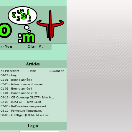
n-You
Clan M.
Articles
<< Précédent
Home
Suivant >>
04-28 - Hey
01-01 - Bonne année !
02-28 - Adieu nom de domaine
01-01 - Bonne année !
01-01 - Bonne année 2011 !
04-19 - CB Opencup QLCTF - M vs H...
02-09 - kuh3 CTF - M vs 1120
02-05 - RéOuverture (temporaire?...
08-19 - Fermeture Temporaire.
08-06 - kuh3liga QLTDM - M vs Own...
Login