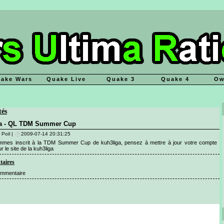
ake Wars
Quake Live
Quake 3
Quake 4
Ow
tés
ga - QL TDM Summer Cup
 Poil |
2009-07-14 20:31:25
mes inscrit à la TDM Summer Cup de kuh3liga, pensez à
mettre à jour votre compte
r le site de la kuh3liga
aires
mmentaire