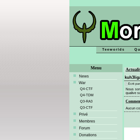
Teeworlds
Qu
Menu
Actuali
News
kuh3li
War
Ecrit par
Q4-CTF
Nous som
qualive su
Q4-TDM
Comment
Q3-RA3
Q3-CTF
Aucun co
Privé
Membres
Forum
Donations