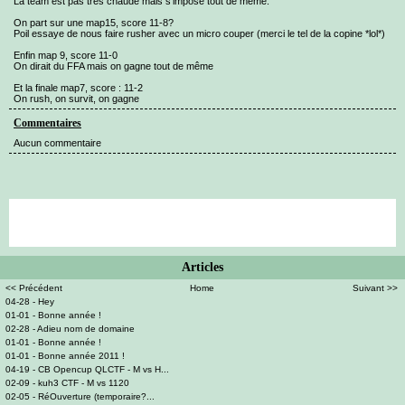
La team est pas très chaude mais s'impose tout de même.
On part sur une map15, score 11-8?
Poil essaye de nous faire rusher avec un micro couper (merci le tel de la copine *lol*)
Enfin map 9, score 11-0
On dirait du FFA mais on gagne tout de même
Et la finale map7, score : 11-2
On rush, on survit, on gagne
Commentaires
Aucun commentaire
Articles
<< Précédent
Home
Suivant >>
04-28 - Hey
01-01 - Bonne année !
02-28 - Adieu nom de domaine
01-01 - Bonne année !
01-01 - Bonne année 2011 !
04-19 - CB Opencup QLCTF - M vs H...
02-09 - kuh3 CTF - M vs 1120
02-05 - RéOuverture (temporaire?...