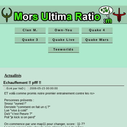
Clan M.
Own-You
Quake 4
Quake 3
Quake Live
Quake Wars
Teeworlds
Actualités
Echauffement !! pfff !!
Ecrit par VaD |
2006-05-15 00:00:00
ET voilà comme promis notre premier entrainement contre les rs>
Personnes présents :
Snooz "ouned !"
Derstein "comment on fait un rj ?"
Lue "vise à coté"
DaV "c'est l'heure ?"
Poil "je kick si on perd"
On commence par une map11 pour changer, score : 11-7?