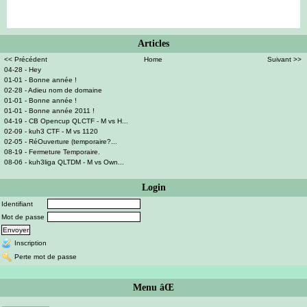
Articles
<< Précédent
Home
Suivant >>
04-28 - Hey
01-01 - Bonne année !
02-28 - Adieu nom de domaine
01-01 - Bonne année !
01-01 - Bonne année 2011 !
04-19 - CB Opencup QLCTF - M vs H...
02-09 - kuh3 CTF - M vs 1120
02-05 - RéOuverture (temporaire?...
08-19 - Fermeture Temporaire.
08-06 - kuh3liga QLTDM - M vs Own...
Login
Identifiant
Mot de passe
Inscription
Perte mot de passe
Menu âŒ