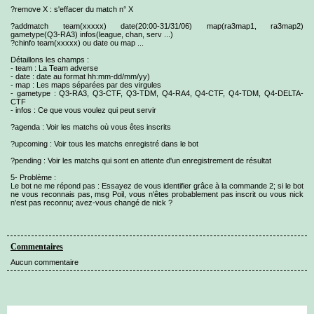
?remove X : s'effacer du match n° X
?addmatch team(xxxxx) date(20:00-31/31/06) map(ra3map1, ra3map2)
gametype(Q3-RA3) infos(league, chan, serv ...)
?chinfo team(xxxxx) ou date ou map ...
Détaillons les champs :
- team : La Team adverse
- date : date au format hh:mm-dd/mm/yy)
- map : Les maps séparées par des virgules
- gametype : Q3-RA3, Q3-CTF, Q3-TDM, Q4-RA4, Q4-CTF, Q4-TDM, Q4-DELTA-
CTF
- infos : Ce que vous voulez qui peut servir
?agenda : Voir les matchs où vous êtes inscrits
?upcoming : Voir tous les matchs enregistré dans le bot
?pending : Voir les matchs qui sont en attente d'un enregistrement de résultat
5- Problème :
Le bot ne me répond pas : Essayez de vous identifier grâce à la commande 2; si le bot
ne vous reconnais pas, msg Poil, vous n'êtes probablement pas inscrit ou vous nick
n'est pas reconnu; avez-vous changé de nick ?
Commentaires
Aucun commentaire