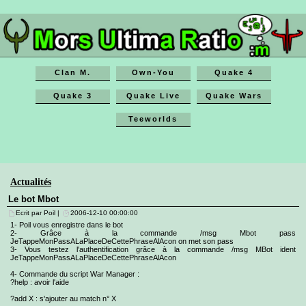
Clan M.
Own-You
Quake 4
Quake 3
Quake Live
Quake Wars
Teeworlds
Actualités
Le bot Mbot
Ecrit par Poil |
2006-12-10 00:00:00
1- Poil vous enregistre dans le bot
2- Grâce à la commande /msg Mbot pass
JeTappeMonPassALaPlaceDeCettePhraseAlAcon on met son pass
3- Vous testez l'authentification grâce à la commande /msg MBot ident
JeTappeMonPassALaPlaceDeCettePhraseAlAcon
4- Commande du script War Manager :
?help : avoir l'aide
?add X : s'ajouter au match n° X