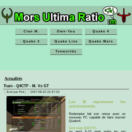
Clan M.
Own-You
Quake 4
Quake 3
Quake Live
Quake Wars
Teeworlds
Actualités
Train - Q4CTF - M. Vs GT
Ecrit par Poil |
2007-08-20 22:47:23
Les M reprennent les
entrainements.
Redemptor fait son retour avec un
nouveau PC capable de faire tourner
Quake4.
1ere map Q4CTF1
on perd 5-10 mais notre jeu est