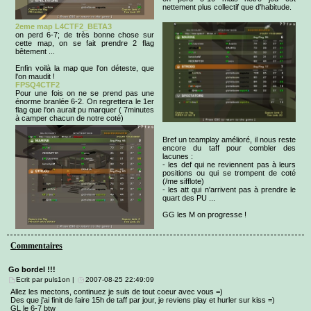
nettement plus collectif que d'habitude.
2eme map L4CTF2_BETA3
on perd 6-7; de très bonne chose sur
cette map, on se fait prendre 2 flag
bêtement ...
Enfin voilà la map que l'on déteste, que
l'on maudit !
FPSQ4CTF2
Pour une fois on ne se prend pas une
énorme branlée 6-2. On regrettera le 1er
flag que l'on aurait pu marquer ( 7minutes
à camper chacun de notre coté)
Bref un teamplay amélioré, il nous reste
encore du taff pour combler des
lacunes :
- les def qui ne reviennent pas à leurs
positions ou qui se trompent de coté
(/me sifflote)
- les att qui n'arrivent pas à prendre le
quart des PU ...
GG les M on progresse !
Commentaires
Go bordel !!!
Ecrit par puls1on |
2007-08-25 22:49:09
Allez les mectons, continuez je suis de tout coeur avec vous =)
Des que j'ai finit de faire 15h de taff par jour, je reviens play et hurler sur kiss =)
GL le 6-7 btw