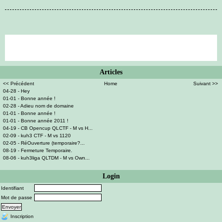
Articles
<< Précédent
Home
Suivant >>
04-28 - Hey
01-01 - Bonne année !
02-28 - Adieu nom de domaine
01-01 - Bonne année !
01-01 - Bonne année 2011 !
04-19 - CB Opencup QLCTF - M vs H...
02-09 - kuh3 CTF - M vs 1120
02-05 - RéOuverture (temporaire?...
08-19 - Fermeture Temporaire.
08-06 - kuh3liga QLTDM - M vs Own...
Login
Identifiant
Mot de passe
Inscription