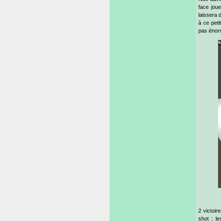
face jou
laissera 
à ce peti
pas énor
2 victoir
shot ; le