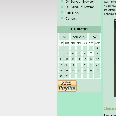
Q4 Serveur Browser
Sur notre
ya s'inst
Q3 Serveur Browser
les attaq
Flux RSS
ennemies 
Contact
Calendrier
«
»
Août 2026
Dim
Lun
Mar
Mer
Jeu
Ven
Sam
1
2
3
4
5
6
7
8
9
10
11
12
13
14
15
16
17
18
19
20
21
22
23
24
25
26
27
28
29
30
31
2ème map
Nos adve