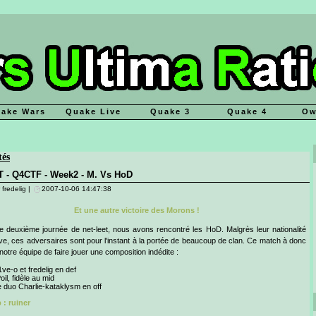
ake Wars
Quake Live
Quake 3
Quake 4
Ow
tés
T - Q4CTF - Week2 - M. Vs HoD
 fredelig |
2007-10-06 14:47:38
Et une autre victoire des Morons !
e deuxième journée de net-leet, nous avons rencontré les HoD. Malgrès leur nationalité
e, ces adversaires sont pour l'instant à la portée de beaucoup de clan. Ce match à donc
notre équipe de faire jouer une composition indédite :
1ve-o et fredelig en def
oil, fidèle au mid
e duo Charlie-kataklysm en off
 : ruiner