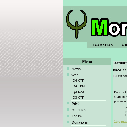
Teeworlds
Qu
Menu
Actuali
News
Net-L33
War
Ecrit par
Q4-CTF
Q4-TDM
Q3-RA3
Pour cett
scandinav
Q3-CTF
permis à 
Privé
f
Membres
P
l
Forum
1ère map
Donations