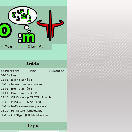
n-You
Clan M.
Articles
<< Précédent
Home
Suivant >>
04-28 - Hey
01-01 - Bonne année !
02-28 - Adieu nom de domaine
01-01 - Bonne année !
01-01 - Bonne année 2011 !
04-19 - CB Opencup QLCTF - M vs H...
02-09 - kuh3 CTF - M vs 1120
02-05 - RéOuverture (temporaire?...
08-19 - Fermeture Temporaire.
08-06 - kuh3liga QLTDM - M vs Own...
Login