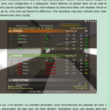
e avec une configuration à 3 attaquants. Notre défense n'a jamais donc eu de répit et
donc passer quelques flags mais notre attaque se retrouvera dans une situation mirroir et
t jeu là, c'est nous qui faisons la différence. Une deuxième map plus rythmée donc mais
mément plus dure (cpctb) :
es sur 2 en net-leet ! La semaine prochaine, nous rencontrerons les polonais de chez 1
s adversaires les plus durs de notre division. Souhaitons nous une victoire ainsi que